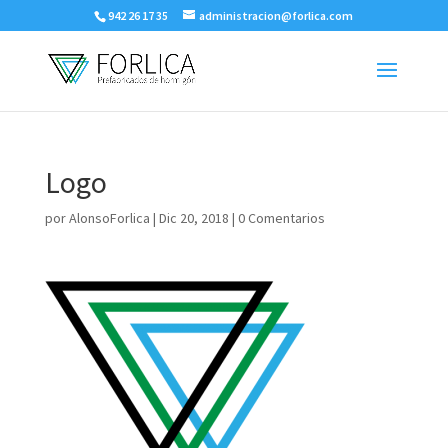
942 26 17 35
administracion@forlica.com
Logo
por
AlonsoForlica
|
Dic 20, 2018
|
0 Comentarios