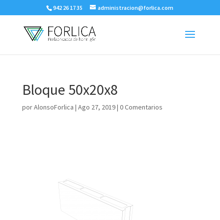
942 26 17 35
administracion@forlica.com
Bloque 50x20x8
por
AlonsoForlica
|
Ago 27, 2019
|
0 Comentarios