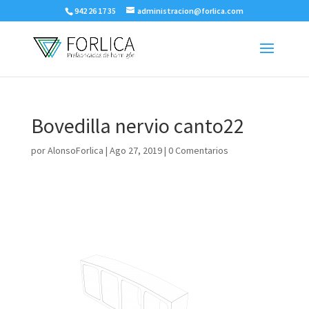
942 26 17 35
administracion@forlica.com
Bovedilla nervio canto22
por
AlonsoForlica
|
Ago 27, 2019
|
0 Comentarios