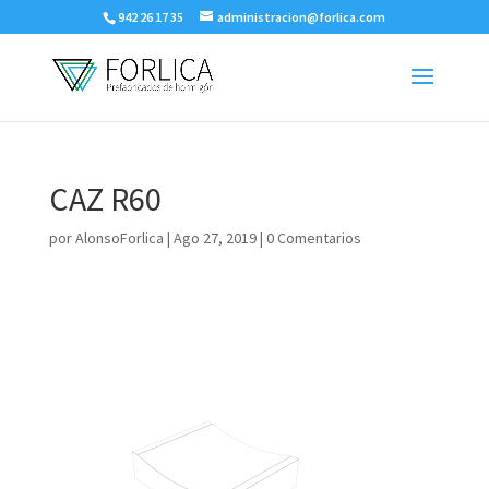
942 26 17 35
administracion@forlica.com
CAZ R60
por
AlonsoForlica
|
Ago 27, 2019
|
0 Comentarios