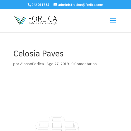
942 26 17 35
administracion@forlica.com
Celosía Paves
por
AlonsoForlica
|
Ago 27, 2019
|
0 Comentarios