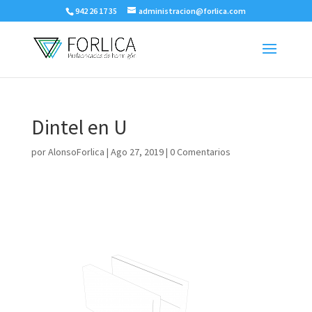
942 26 17 35
administracion@forlica.com
Dintel en U
por
AlonsoForlica
|
Ago 27, 2019
|
0 Comentarios