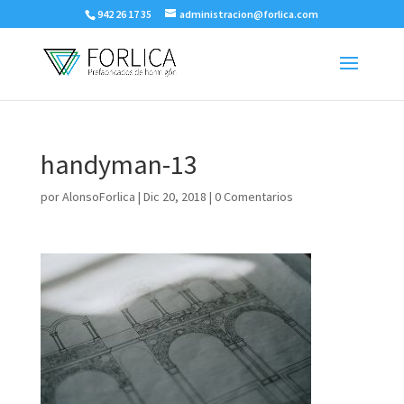
942 26 17 35
administracion@forlica.com
handyman-13
por
AlonsoForlica
|
Dic 20, 2018
|
0 Comentarios