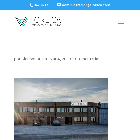
942 26 17 35
administracion@forlica.com
por
AlonsoForlica
|
Mar 4, 2019
|
0 Comentarios