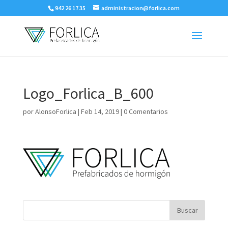
942 26 17 35
administracion@forlica.com
Logo_Forlica_B_600
por
AlonsoForlica
|
Feb 14, 2019
|
0 Comentarios