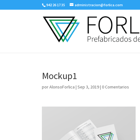
942 26 17 35
administracion@forlica.com
Mockup1
por
AlonsoForlica
|
Sep 3, 2019
|
0 Comentarios